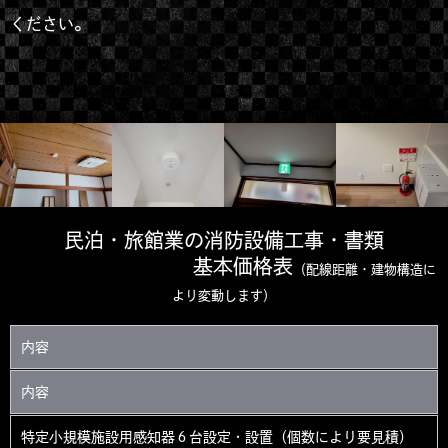
。
ください
民泊・旅館業の消防設備工事・書類
基本価格表
（配線距離・建物構造に
より変動します）
内容
内容
特定小規模施設用感知器６台設定・設置（個数により要見積）