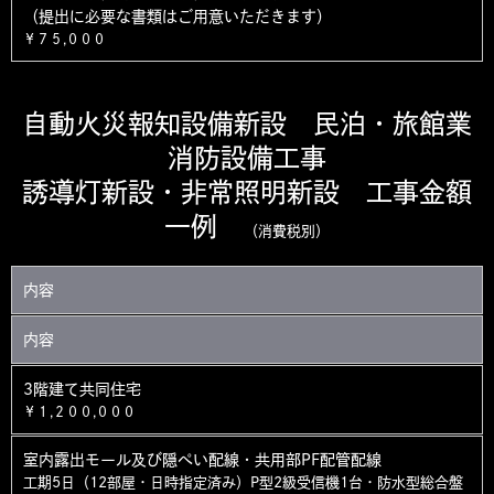
（提出に必要な書類はご用意いただきます）
￥７５,０００
自動火災報知設備新設 民泊・旅館業
消防設備工事
誘導灯新設・非常照明新設 工事金額
一例
（消費税別）
内容
内容
3階建て共同住宅
￥１,２００,０００
室内露出モール及び隠ぺい配線・共用部PF配管配線
工期5日（12部屋・日時指定済み）P型2級受信機1台・防水型総合盤